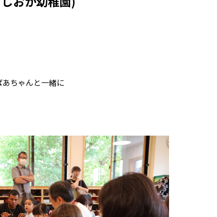
きしおか幼稚園)
。
ばあちゃんと一緒に