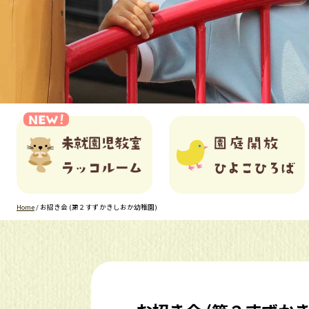
Home
/
お招き会 (第２すずかきしおか幼稚園)