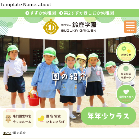
Template Name: about
すずか幼稚園
第2すずかきしおか幼稚園
Home
/
園の紹介