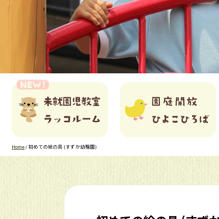
Home
/
初めての絵の具 (すずか幼稚園)