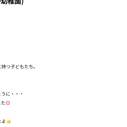
か幼稚園)
に持つ子どもたち。
。
ように・・・
した
たよ