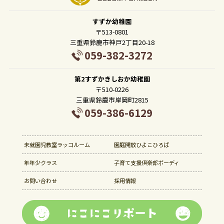
すずか幼稚園
〒513-0801
三重県鈴鹿市神戸2丁目20-18
059-382-3272
第2すずかきしおか幼稚園
〒510-0226
三重県鈴鹿市岸岡町2815
059-386-6129
未就園児教室ラッコルーム
園庭開放ひよこひろば
年年少クラス
子育て支援倶楽部ボーディ
お問い合わせ
採用情報