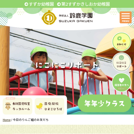
すずか幼稚園
第2すずかきしおか幼稚園
Home
/
今日のりんご組のお友だち