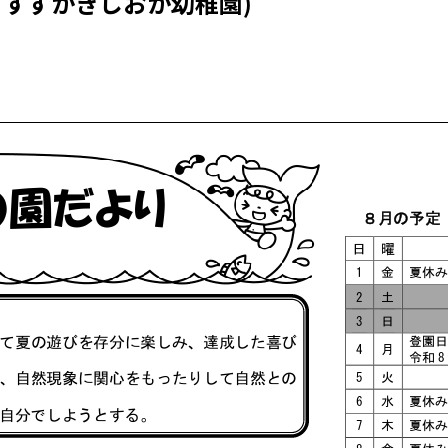
２すずかきしおか幼稚園)